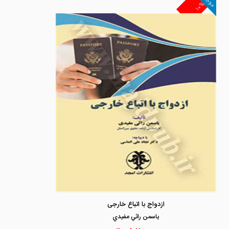
موجود
۱۰%
ازدواج با اتباع خارجی
ياسمن راثي مفيدي