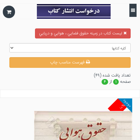
ليست كتاب در زمينه حقوق فضايي ، هوايي و دريايي
فهرست مناسب چاپ
تعداد يافت شده (۴۹)
صفحه
از
۴
۱
موجود
۱۰%