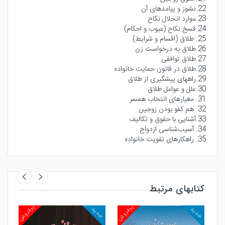
22.نشوز و پیامدهای آن
23.موارد انحلال نکاح
24.فسخ نکاح (عیوب و احکام)
25. طلاق (اقسام و شرایط)
26.طلاق به درخواست زن
27.طلاق توافقی
28.طلاق در قانون حمایت خانواده
29.راههای پیشگیری از طلاق
30.علل و عوامل طلاق
31. معیارهای انتخاب همسر
32. هم کفو بودن زوجین
33.آشنایی با حقوق و تکالیف
34. آسیب‌شناسی ازدواج
35. راهکارهای تقویت خانواده
کتابهای مرتبط
روش
پرفروش
پرفروش
جدید
جدید
جد