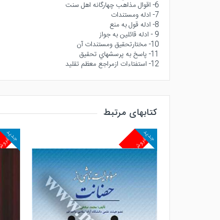
6- اقوال مذاهب چهارگانه اهل سنت
7- ادله ومستندات
8- ادله قول به منع
9 - ادله قائلين به جواز
10- مختارتحقيق ومستندات آن
11- پاسخ به پرسشهاي تحقيق
12- استفتاءات ازمراجع معظم تقليد
کتابهای مرتبط
جدید
جدید
پرفروش
پرفرو