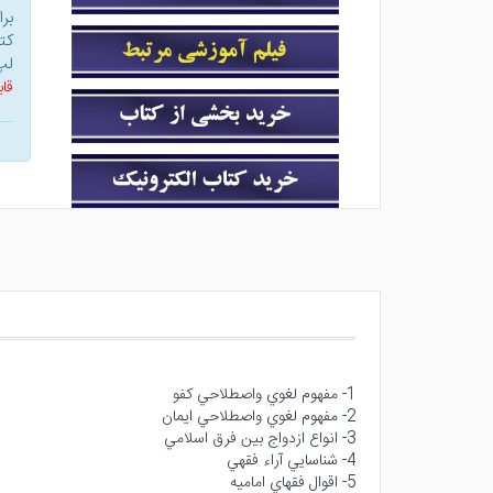
بر
کت
لپ
قاب
1- مفهوم لغوي واصطلاحي كفو
2- مفهوم لغوي واصطلاحي ايمان
3- انواع ازدواج بين فرق اسلامي
4- شناسايي آراء فقهي
5- اقوال فقهاي اماميه