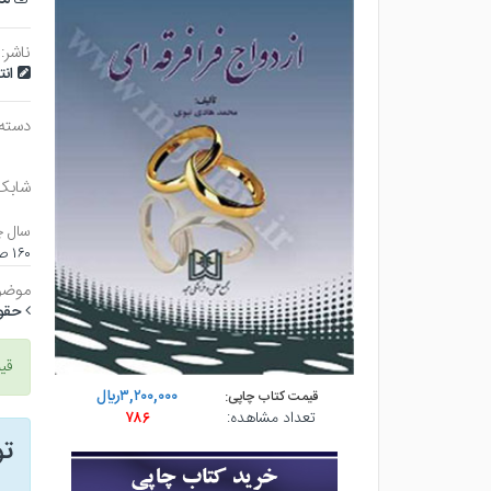
ناشر:
ان
دسته
شابک
سال چ
۱۶۰ صفحه - رقعي (شوميز) - چاپ ۱
موضو
حقوقي
قی
۳,۲۰۰,۰۰۰ريال
قیمت کتاب چاپی:
تعداد مشاهده:
۷۸۶
ت