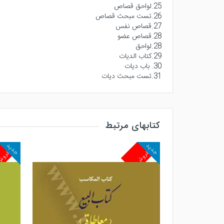
25.لواحق قصاص
26.تست مبحث قصاص
27.قصاص نفس
28.قصاص عضو
28.لواحق
29.کتاب الدیات
30. باب دیات
31.تست مبحث دیات
کتابهای مرتبط
جدید
جدید
پرفروش
پرفرو