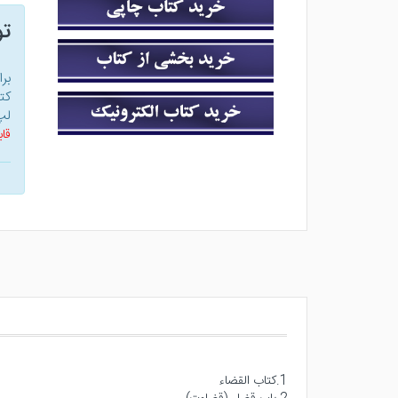
ت
بر
کت
لپ
قاب
1.كتاب القضاء