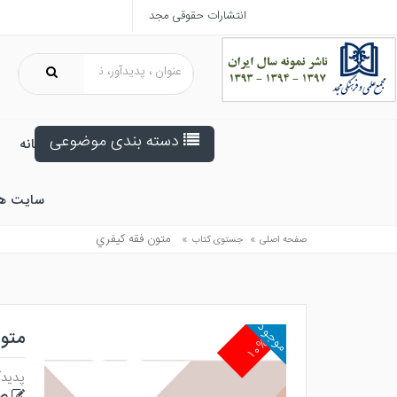
انتشارات حقوقی مجد
دسته بندی موضوعی
خانه
سایت ه
»
»
متون فقه كيفري
صفحه اصلی
جستوی کتاب
موجود
متو
۱۰%
پدیدآ
صا