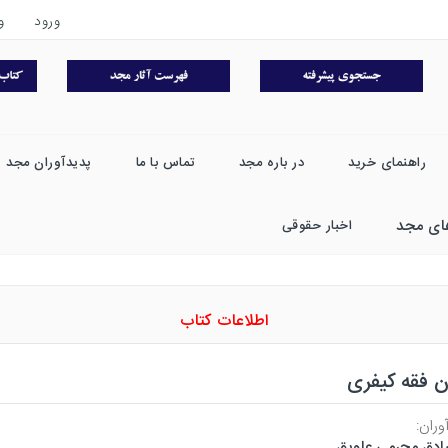
ورود
و
راهنمای خرید
در باره مجد
تماس با ما
پدیدآوران مجد
ای مجد
اخبار حقوقی
اطلاعات کتاب
ن فقه کیفری
وران:
دق محرمی علویق