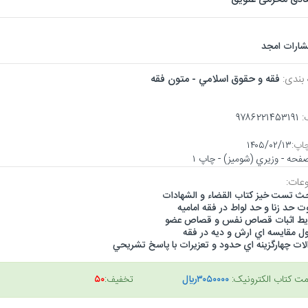
تشارات امجد
 بندی:
فقه و حقوق اسلامي - متون فقه
:
۹۷۸۶۲۲۱۴۵۳۱۹۱
اپ:
۱۴۰۵/۰۲/۱۳
عات:
حث تست خيز كتاب القضاء و الشهادات
ت حد زنا و حد لواط در فقه اماميه
يط اثبات قصاص نفس و قصاص عضو
ل مقايسه اي ارش و ديه در فقه
لات چهارگزينه اي حدود و تعزيرات با پاسخ تشريحي
مت کتاب الکترونیک:
۳۰۵۰۰۰۰ريال
تخفیف:
۵۰