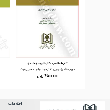
مشاهده و خرید
«مکاسب»
کتاب المکاسب «کتاب البیع» (معاطات)
صاری
حبیب،الله رزمجویی دکتر،سید عباس حسینی نیک
۴۵۰۰۰۰۰ ریال
اطلاعات