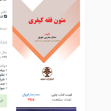
ناشر:
ان
دسته
شابک
سال چ
۲۴۴ صفحه - وزيري (شوميز) - چاپ ۱
موضو
مبا
تفاو
شرا
جدو
سوا
۶,۱۰۰,۰۰۰ريال
قیمت کتاب چاپی:
تعداد مشاهده:
۳۵۵
قی