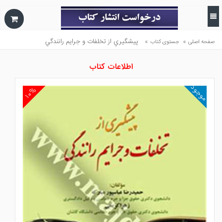
»
»
پيشگيري از تخلفات و جرايم رانندگي
صفحه اصلی
جستوی کتاب
اطلاعات کتاب
موجود
۱۰%