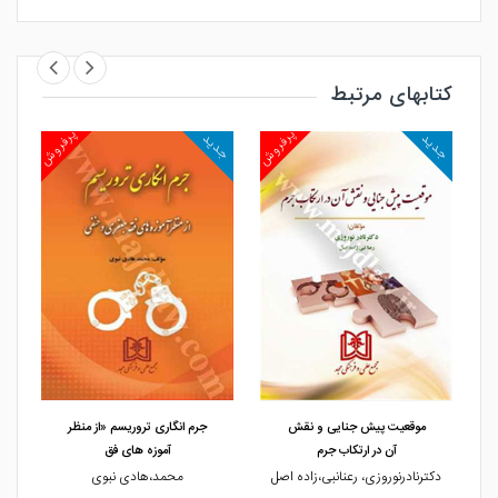
کتابهای مرتبط
روش
پرفروش
پرفروش
جدید
جدید
جد
مشاهده و خرید
مشاهده و خرید
موقعیت پیش جنایی و نقش
جرم انگاری تروریسم «از منظر
آن در ارتکاب جرم
آموزه های فق
دکترنادرنوروزی، رعنانبی،زاده اصل
محمد،هادی نبوی