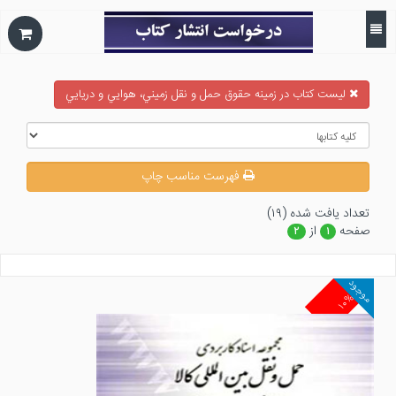
ليست كتاب در زمينه حقوق حمل و نقل زميني، هوايي و دريايي
فهرست مناسب چاپ
تعداد يافت شده (۱۹)
صفحه
از
۲
۱
موجود
۱۰%