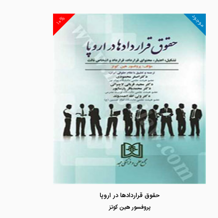
موجود
۱۰%
حقوق قراردادها در اروپا
پروفسور هين كوتز