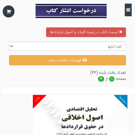
ليست كتاب در زمينه كليات و اصول قراردادها
فهرست مناسب چاپ
تعداد يافت شده (۴۴)
صفحه
از
۴
۱
موجود
۱۰%