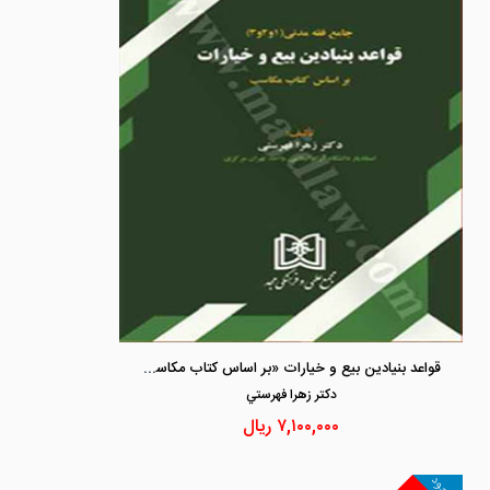
قواعد بنیادین بیع و خیارات «بر اساس کتاب مکاسب» «جامع فقه مدنی3،2،1»
دكتر زهرا فهرستي
۷,۱۰۰,۰۰۰
ریال