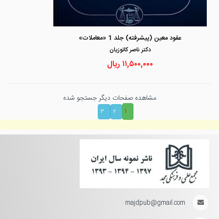
عقود معین (پیشرفته) جلد 1 «معاملات»
دكتر ناصر كاتوزيان
۱۱,۵۰۰,۰۰۰
ریال
مشاهده صفحات دیگر جستجو شده
۱
۳
۲
majdpub@gmail.com