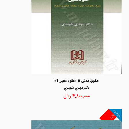
حقوق مدنی 6 «عقود معین1»
دكتر مهدي شهيدي
۴,۸۰۰,۰۰۰
ریال
موجود
۱۰%