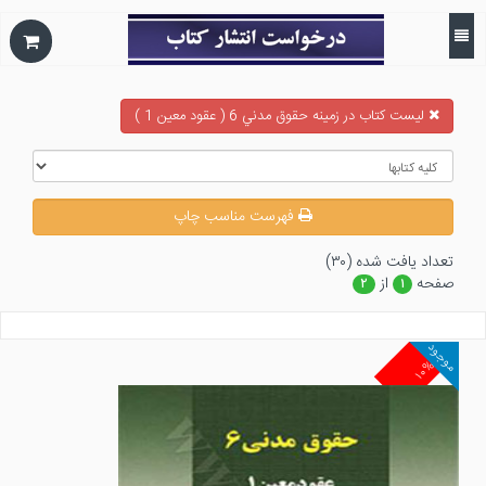
ليست كتاب در زمينه حقوق مدني 6 ( عقود معين 1 )
فهرست مناسب چاپ
تعداد يافت شده (۳۰)
صفحه
از
۲
۱
موجود
۱۰%