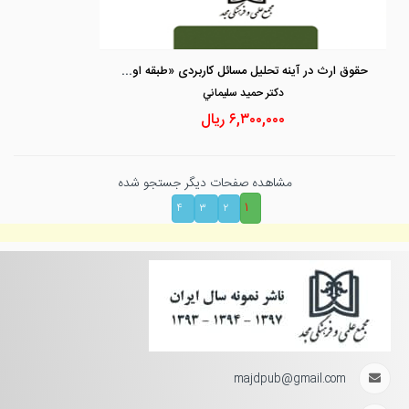
حقوق ارث در آینه تحلیل مسائل کاربردی «طبقه اول ارث بری»
دكتر حميد سليماني
۶,۳۰۰,۰۰۰
ریال
مشاهده صفحات دیگر جستجو شده
۱
۴
۳
۲
majdpub@gmail.com