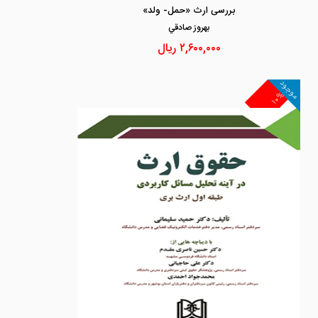
بررسی ارث «حمل- ولد»
بهروز صادقي
۲,۶۰۰,۰۰۰
ریال
موجود
۱۰%