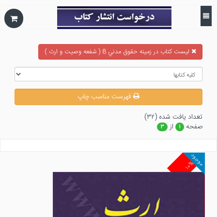
ليست كتاب در زمينه حقوق مدني 8 ( شفعه وصيت و ارث )
فهرست مناسب چاپ
تعداد يافت شده (۳۲)
صفحه
از
۳
۱
موجود
۱۰%