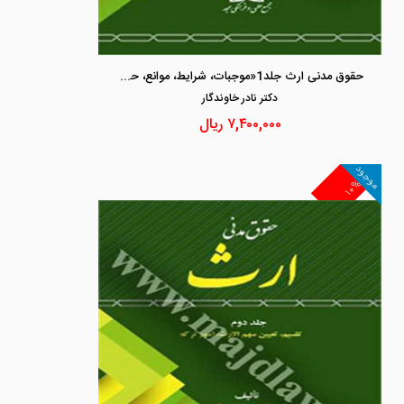
حقوق مدنی ارث جلد1«موجبات، شرایط، موانع، حقوق و دیون، حجب»
دكتر نادر خاوندگار
۷,۴۰۰,۰۰۰
ریال
موجود
۱۰%