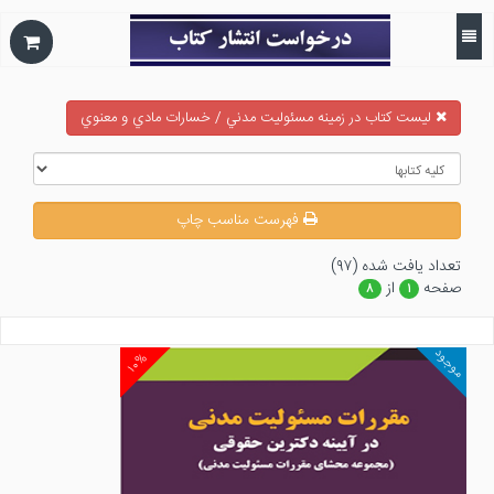
ليست كتاب در زمينه مسئوليت مدني / خسارات مادي و معنوي
فهرست مناسب چاپ
تعداد يافت شده (۹۷)
صفحه
از
۸
۱
موجود
۱۰%