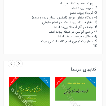
1- پيوند اعضا و انعقاد قرارداد
2- مفهوم پيوند اعضا
3- قرارداد پيوند عضو
4- ديدگاه فقهاي موافق (اعضاي انسان زنده و مرده)
5- اعتبار قرارداد پيوند اعضا در نظام حقوقي
6- اوصاف و آثار قرارداد پيوند اعضا
7- بررسي قوانين در حيطه پيوند اعضا
8- مسائل و فروعات پيوند اعضا
9- مسئوليت كيفري قطع كننده اعضاي ميت
10-...
کتابهای مرتبط
روش
پرفروش
پرفروش
جدید
جدید
جد