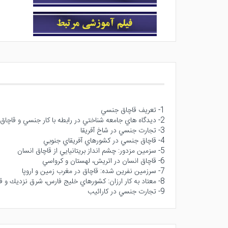
1- تعريف قاچاق جنسي
2- ديدگاه هاي جامعه شناختي در رابطه با كار جنسي و قاچاق انسان
3- تجارت جنسي در شاخ آفريقا
4- قاچاق جنسي در كشورهاي آفريقاي جنوبي
5- سزمين مزدور: چشم انداز بريتانيايي از قاچاق انسان
6- قاچاق انسان در اتريش، لهستان و كرواسي
7- سرزمين نفرين شده: قاچاق در مغرب زمين و اروپا
8- معتاد به كار ارزان: كشورهاي خليج فارس، شرق نزديك و قاچاق انسان
9- تجارت جنسي در كارائيب