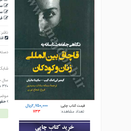
سا
سم
فر
ناشر:
ان
دسته
شابک
سال چ
۳۲۰ صفحه - رقعي (شوميز) - چاپ ۱
موضو
حقو
۲,۷۵۰,۰۰۰ريال
قیمت کتاب چاپی:
تعداد مشاهده:
۷۳۳