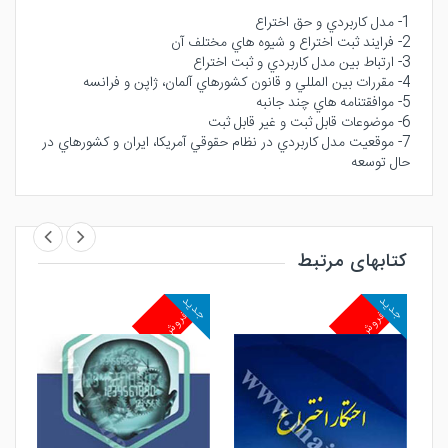
1- مدل كاربردي و حق اختراع
2- فرايند ثبت اختراع و شيوه هاي مختلف آن
3- ارتباط بين مدل كاربردي و ثبت اختراع
4- مقررات بين المللي و قانون كشورهاي آلمان، ژاپن و فرانسه
5- موافقتنامه هاي چند جانبه
6- موضوعات قابل ثبت و غير قابل ثبت
7- موقعيت مدل كاربردي در نظام حقوقي آمريكا، ايران و كشورهاي در
حال توسعه
کتابهای مرتبط
جدید
جدید
جد
پرفروش
پرفروش
پ