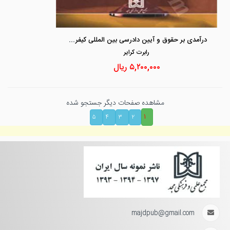
درآمدی بر حقوق و آیین دادرسی بین المللی کیفری جلد 2 «حقوق ماهوی جنایات بین المللی»
رابرت كراير
۵,۲۰۰,۰۰۰
ریال
مشاهده صفحات دیگر جستجو شده
۱
۵
۴
۳
۲
majdpub@gmail.com