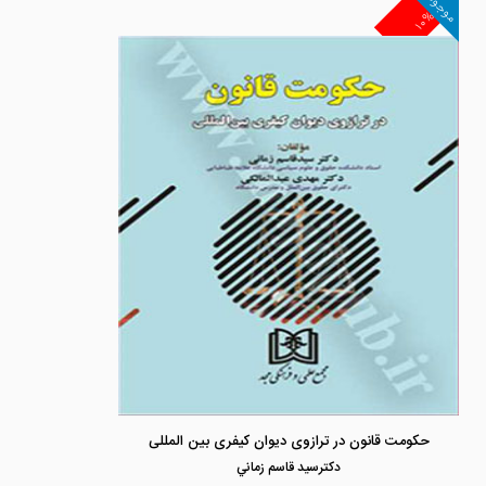
موجود
۱۰%
حکومت قانون در ترازوی دیوان کیفری بین المللی
دكترسيد قاسم زماني