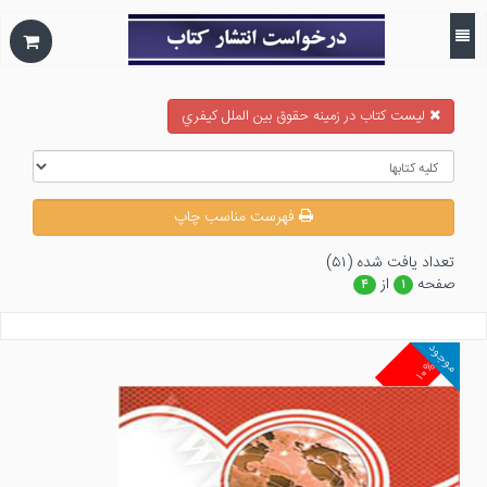
ليست كتاب در زمينه حقوق بين الملل كيفري
فهرست مناسب چاپ
تعداد يافت شده (۵۱)
صفحه
از
۴
۱
موجود
۱۰%