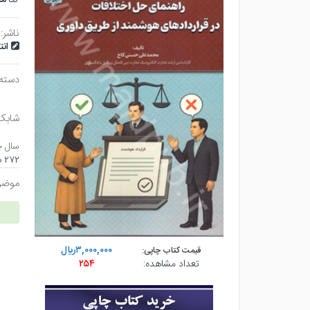
ناشر:
انت
دسته
شابک
سال چ
۲۷۲ صفحه - وزيري (شوميز) - چاپ ۱
موضو
۳,۰۰۰,۰۰۰ريال
قیمت کتاب چاپی:
تعداد مشاهده:
۲۵۴