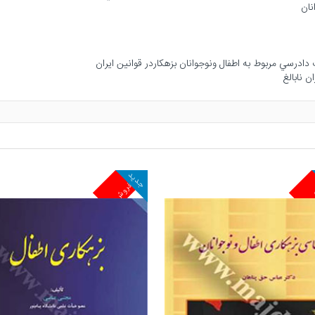
نان
جدید
ش
پرفروش