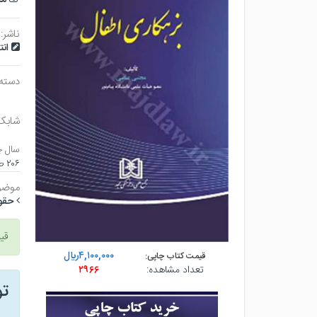
ناشر:
ان
دسته
شابک
سال چ
۲۰۶ صفحه - رقعي (شوميز) - چاپ ۱
موضو
حقو
قی
۴,۱۰۰,۰۰۰ريال
قیمت کتاب چاپی:
تعداد مشاهده:
۲۹۶۶
ت