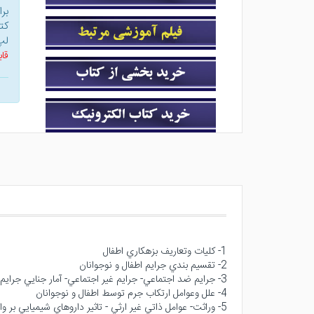
بر
کت
لپ
قاب
1- كليات وتعاريف بزهكاري اطفال
2- تقسيم بندي جرايم اطفال و نوجوانان
3- جرايم ضد اجتماعي- جرايم غير اجتماعي- آمار جنايي جرايم ارتكابي توسط اطفال و نوجوانان- سن مسئوليت كيفري اطفال در قوانين موضوعه ايران- مباني مسئوليت كيفري اطفال
4- علل وعوامل ارتكاب جرم توسط اطفال و نوجوانان
5- وراثت- عوامل ذاتي غير ارثي - تاثير داروهاي شيميايي بر 