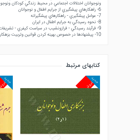
ونوجوانان اختلالات اجتماعي در محيط زندگي كودكان ونوجوا
6- راهكارهاي پيشگيري از جرايم اطفال و نوجوانان
7- عوامل پيشگيري - راهكارهاي پيشگيرانه
8- نحوه رسيدگي به جرايم اطفال در ايران
9- فرآيند رسيدگي - فرازونشيب در سياست كيفري - تشريفات دادرسي مربوط به اطفال ونوجوانان بزهكاردر قوانين ايران
10- پيشنهادها در خصوص بهينه كردن قوانين وتربيت بزهكاران نابالغ
کتابهای مرتبط
جدید
جدید
پرفروش
پرفرو