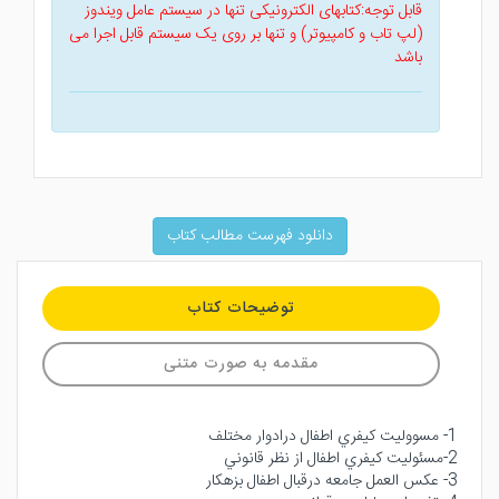
قابل توجه:کتابهای الکترونیکی تنها در سیستم عامل ویندوز
(لپ تاب و کامپیوتر) و تنها بر روی یک سیستم قابل اجرا می
باشد
دانلود فهرست مطالب کتاب
توضیحات کتاب
مقدمه به صورت متنی
1- مسووليت كيفري اطفال درادوار مختلف
2-مسئوليت كيفري اطفال از نظر قانوني
3- عكس العمل جامعه درقبال اطفال بزهكار