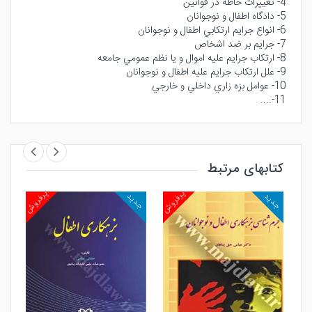
4- تغييرات حاطه در قوانين
5- دادگاه اطفال و نوجوانان
6- انواع جرايم ارتكابي اطفال و نوجوانان
7- جرايم بر ضد اشخاص
8- ارتكاب جرايم عليه اموال و يا نظم عمومي جامعه
9- علل ارتكاب جرايم عليه اطفال و نوجوانان
10- عوامل بزه زاري داخلي و خارجي
11-....
کتابهای مرتبط
روش
پرفروش
پرفروش
جدید
جدید
جد