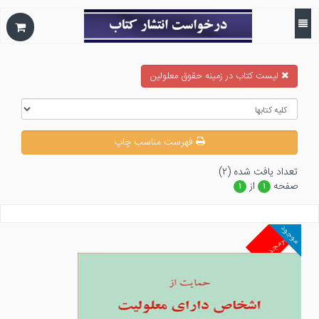
ليست كتاب در زمينه حقوق معلولين
فهرست مناسب چاپ
تعداد يافت شده (۲)
صفحه
از
۱
۱
موجود
غیرمجد