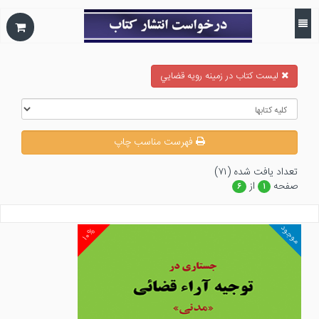
ليست كتاب در زمينه رويه قضايي
فهرست مناسب چاپ
تعداد يافت شده (۷۱)
صفحه
از
۶
۱
موجود
۱۰%