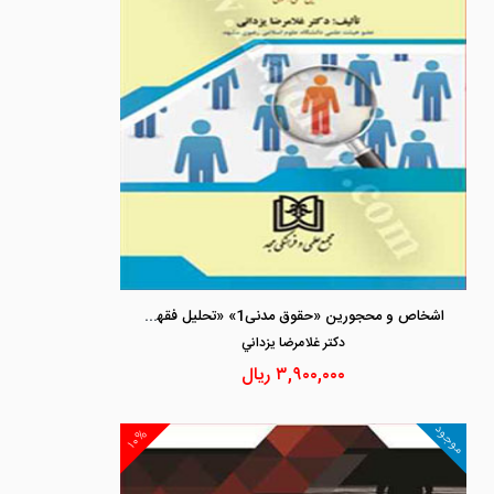
اشخاص و محجورین «حقوق مدنی1» «تحلیل فقهی و حقوقی»
دكتر غلامرضا يزداني
۳,۹۰۰,۰۰۰
ریال
موجود
۱۰%