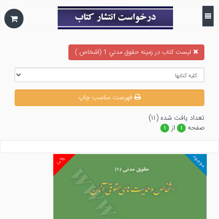
ليست كتاب در زمينه حقوق مدني 1 (اشخاص )
فهرست مناسب چاپ
تعداد يافت شده (۱۱)
صفحه
از
۱
۱
موجود
۱۰%