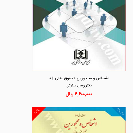
اشخاص و محجورین «حقوق مدنی 1»
دكتر رسول ملكوتي
۴,۶۰۰,۰۰۰
ریال
موجود
۱۰%