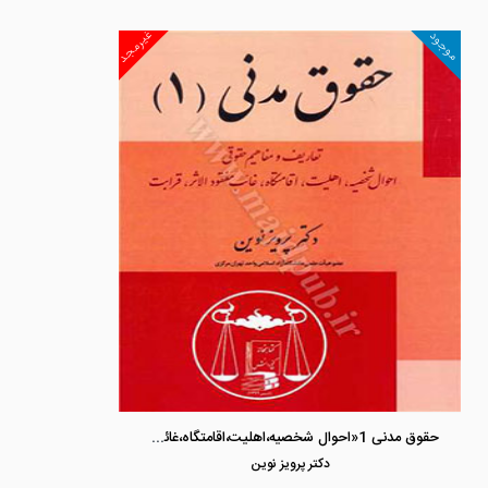
غیرمجد
موجود
حقوق مدنی 1«احوال شخصیه،اهلیت،اقامتگاه،غائب مفقودالاثر،قرابت»
دكتر پرويز نوين