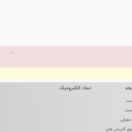
×
جد
نماد الکترونیک
جد
مجد
حقوقی
وق آفرینش های