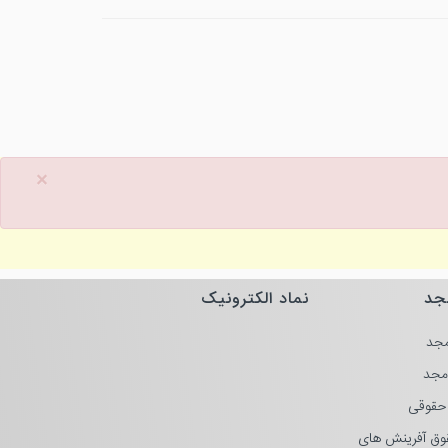
×
جد
نماد الکترونیک
جد
مجد
حقوقی
وق آفرینش های