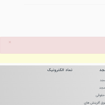
×
جد
نماد الکترونیک
جد
مجد
حقوقی
وق آفرینش های