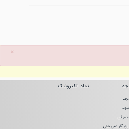
×
جد
نماد الکترونیک
جد
مجد
حقوقی
وق آفرینش های