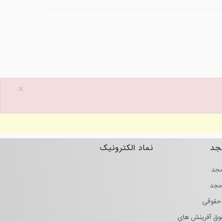
×
جد
نماد الکترونیک
جد
مجد
حقوقی
وق آفرینش های