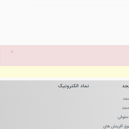
×
جد
نماد الکترونیک
جد
مجد
حقوقی
وق آفرینش های