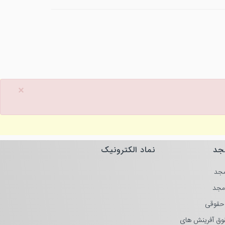
×
جد
نماد الکترونیک
جد
مجد
حقوقی
وق آفرینش های