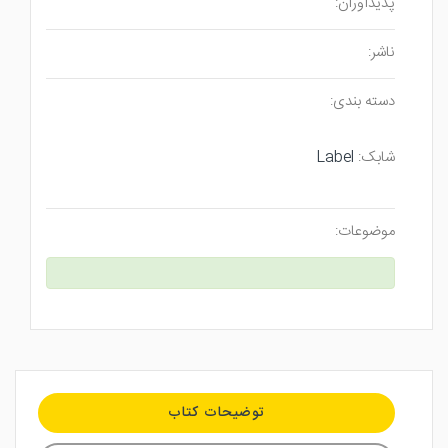
پدیدآوران:
ناشر:
دسته بندی:
شابک:
Label
موضوعات:
توضیحات کتاب