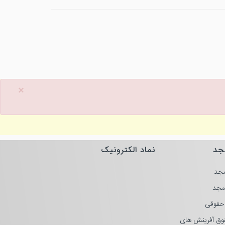
×
جد
نماد الکترونیک
جد
مجد
حقوقی
وق آفرینش های