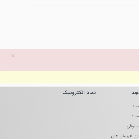
×
جد
نماد الکترونیک
جد
مجد
حقوقی
وق آفرینش های