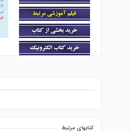
کت
لپ
قاب
کتابهای مرتبط