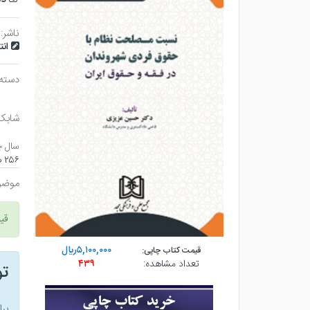
ناشر:
ان
دسته
شابک
سال چ
۲۵۶ صفحه - وزيري (شوميز) - چاپ ۱
موضو
قی
۵,۱۰۰,۰۰۰ريال
قیمت کتاب چاپی:
تعداد مشاهده:
۴۳۹
ت
بر