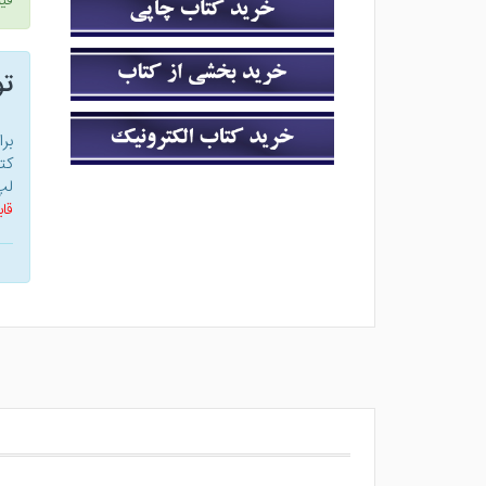
قی
ت
بر
کت
لپ
قاب