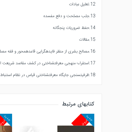
12.تعلیل عبادات
13.جلب مصلحت و دفع مفسده
14.حفظ ضروریات پنجگانه
15.مقالات
16.مصالح بشری از منظر فایدهگرایی قاعدهمحور و فقه مصلحتمحور
17.استقراء؛ منهجی معرفتشناختی در کشف مقاصد شریعت از منظر ابن تیمیه و شاطبی
18.ظرفیتسنجی جایگاه معرفتشناختی قیاس در نظام استنباط فقهی با تمرکز بر تفکیک عبادات از معاملات
کتابهای مرتبط
جدید
جدید
پرفروش
پرفرو