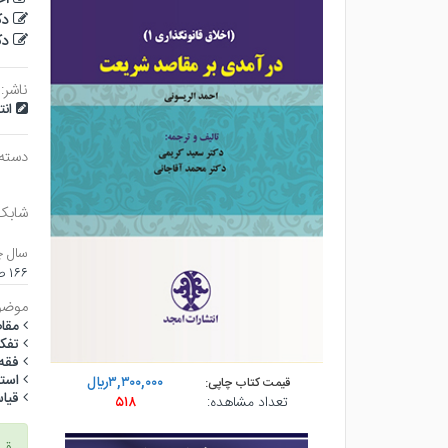
دک
دک
ناشر:
ان
دسته
شابک
سال چ
۱۶۶ صفحه - وزيري (شوميز) - چاپ ۱
موضو
مقا
تفكي
فقه
استق
۳,۳۰۰,۰۰۰ريال
قیمت کتاب چاپی:
قيا
تعداد مشاهده:
۵۱۸