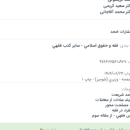
تر سعید کریمی
تر محمد آقاجانی
تشارات امجد
 بندی:
فقه و حقوق اسلامي - ساير كتب فقهي
:
۹۷۸۶۲۲۵۶۱۰۹۲۷
اپ:
۱۴۰۴/۰۸/۲۴
عات:
صد شريعت
ك عبادات از معاملات
 مصلحت محور
راء در فقه
س فقهي - از مقاله سوم