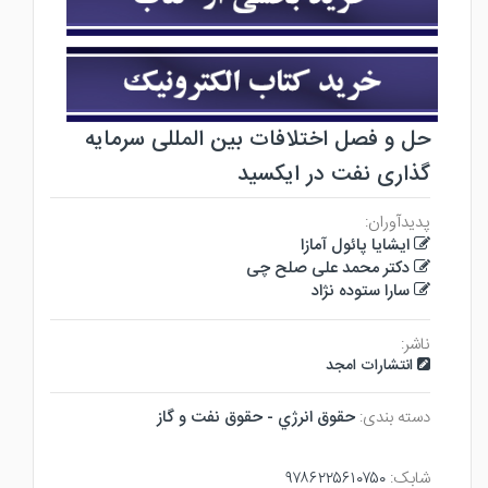
حل و فصل اختلافات بین المللی سرمایه
گذاری نفت در ایکسید
پدیدآوران:
ایشایا پائول آمازا
دکتر محمد علی صلح چی
سارا ستوده نژاد
ناشر:
انتشارات امجد
دسته بندی:
حقوق انرژي - حقوق نفت و گاز
شابک:
۹۷۸۶۲۲۵۶۱۰۷۵۰