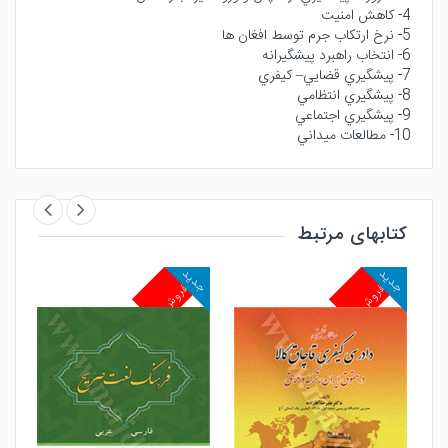
4- كاهش امنيت
5- نرخ ارتكاب جرم توسط افغان ها
6- انتخاب راهبرد پيشگيرانه
7- پيشگيري قضايي– كيفري
8- پيشگيري انتظامي
9- پيشگيري اجتماعي
10- مطالعات ميداني
کتابهای مرتبط
جدید
جدید
جد
پرفروش
پرفروش
پ