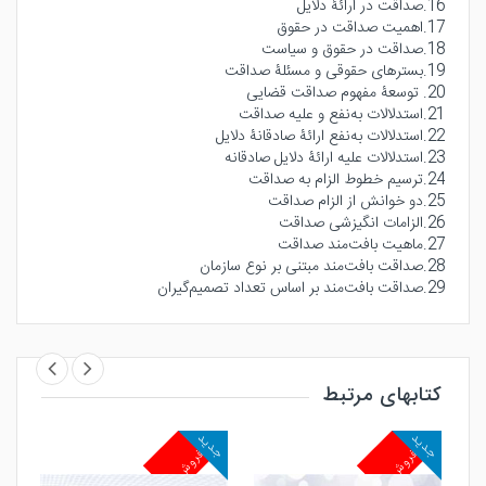
16.صداقت در ارائۀ دلایل
17.اهمیت صداقت در حقوق
18.صداقت در حقوق و سیاست
19.بسترهای حقوقی و مسئلۀ صداقت
20. توسعۀ مفهوم صداقت قضایی
21.استدلالات به‌نفع و علیه صداقت
22.استدلالات به‌نفع ارائۀ صادقانۀ دلایل
23.استدلالات علیه ارائۀ دلایل صادقانه
24.ترسیم خطوط الزام به صداقت
25.دو خوانش از الزام صداقت
26.الزامات انگیزشی صداقت
27.ماهیت بافت‌مند صداقت
28.صداقت بافت‌مند مبتنی بر نوع سازمان
29.صداقت بافت‌مند بر اساس تعداد تصمیم‌گیران
کتابهای مرتبط
جدید
جدید
جد
پرفروش
پرفروش
پ